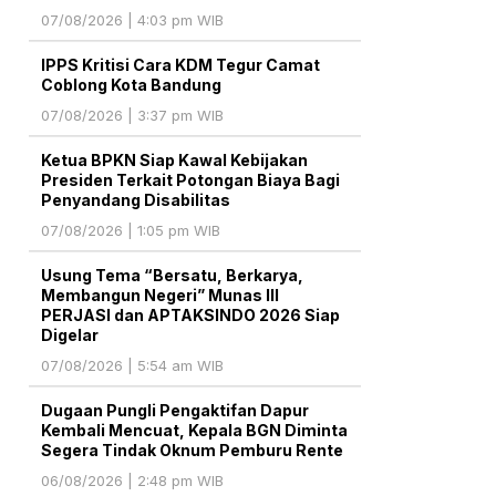
07/08/2026 | 4:03 pm WIB
IPPS Kritisi Cara KDM Tegur Camat
Coblong Kota Bandung
07/08/2026 | 3:37 pm WIB
Ketua BPKN Siap Kawal Kebijakan
Presiden Terkait Potongan Biaya Bagi
Penyandang Disabilitas
07/08/2026 | 1:05 pm WIB
Usung Tema “Bersatu, Berkarya,
Membangun Negeri” Munas III
PERJASI dan APTAKSINDO 2026 Siap
Digelar
07/08/2026 | 5:54 am WIB
Dugaan Pungli Pengaktifan Dapur
Kembali Mencuat, Kepala BGN Diminta
Segera Tindak Oknum Pemburu Rente
06/08/2026 | 2:48 pm WIB