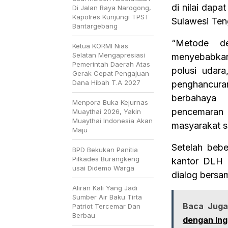
di nilai dap
Di Jalan Raya Narogong,
Kapolres Kunjungi TPST
Sulawesi Ten
Bantargebang
“Metode d
Ketua KORMI Nias
Selatan Mengapresiasi
menyebabkan
Pemerintah Daerah Atas
polusi udar
Gerak Cepat Pengajuan
Dana Hibah T.A 2027
penghancuran 
berbahaya 
Menpora Buka Kejurnas
pencemaran
Muaythai 2026, Yakin
Muaythai Indonesia Akan
masyarakat se
Maju
Setelah bebe
BPD Bekukan Panitia
Pilkades Burangkeng
kantor DLH 
usai Didemo Warga
dialog bersa
Aliran Kali Yang Jadi
Sumber Air Baku Tirta
Baca Juga
Patriot Tercemar Dan
Berbau
dengan Ing