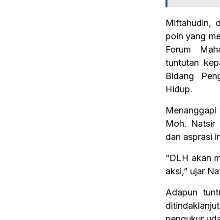
Miftahudin,
poin yang me
Forum Mah
tuntutan ke
Bidang Pen
Hidup.
Menanggapi t
Moh. Natsir
dan asprasi i
“DLH akan me
aksi,” ujar Nat
Adapun tunt
ditindaklan
pengukur ud