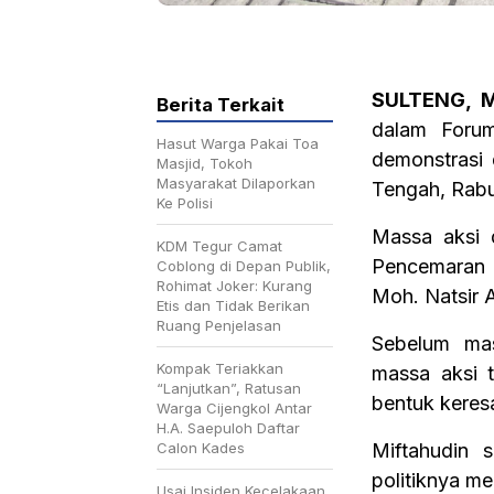
SULTENG, M
Berita Terkait
dalam Foru
Hasut Warga Pakai Toa
demonstrasi
Masjid, Tokoh
Masyarakat Dilaporkan
Tengah, Rabu
Ke Polisi
Massa aksi 
KDM Tegur Camat
Pencemaran
Coblong di Depan Publik,
Rohimat Joker: Kurang
Moh. Natsir 
Etis dan Tidak Berikan
Ruang Penjelasan
Sebelum mas
Kompak Teriakkan
massa aksi t
“Lanjutkan”, Ratusan
bentuk keres
Warga Cijengkol Antar
H.A. Saepuloh Daftar
Calon Kades
Miftahudin 
politiknya m
Usai Insiden Kecelakaan