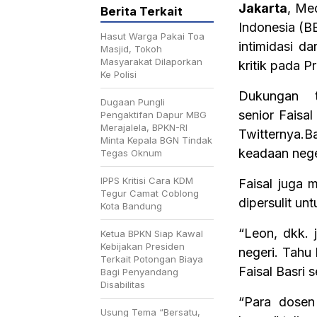
Jakarta
, Me
Berita Terkait
Indonesia (B
Hasut Warga Pakai Toa
intimidasi d
Masjid, Tokoh
Masyarakat Dilaporkan
kritik pada P
Ke Polisi
Dukungan t
Dugaan Pungli
senior Faisa
Pengaktifan Dapur MBG
Merajalela, BPKN-RI
Twitternya.
Minta Kepala BGN Tindak
keadaan nege
Tegas Oknum
IPPS Kritisi Cara KDM
Faisal juga 
Tegur Camat Coblong
dipersulit un
Kota Bandung
“Leon, dkk. 
Ketua BPKN Siap Kawal
Kebijakan Presiden
negeri. Tahu 
Terkait Potongan Biaya
Faisal Basri 
Bagi Penyandang
Disabilitas
“Para dosen 
Usung Tema “Bersatu,