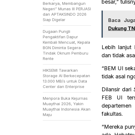
besar,” tulisn
Berkarya, Membangun
Negeri” Munas III PERJASI
dan APTAKSINDO 2026
Siap Digelar
Baca Juga
Dukung TNI
Dugaan Pungli
Pengaktifan Dapur
Kembali Mencuat, Kepala
Lebih lanjut
BGN Diminta Segera
Tindak Oknum Pemburu
dan tidak asa
Rente
“BEM UI seka
HIKSEMI Tawarkan
Storage AI Berkecepatan
tidak asal ng
13.000 MB/s untuk Data
Center dan Enterprise
Dilansir dari
FEB UI ter
Menpora Buka Kejurnas
Muaythai 2026, Yakin
departemen 
Muaythai Indonesia Akan
fakultas.
Maju
“Mereka punya
ada. Hebatnya