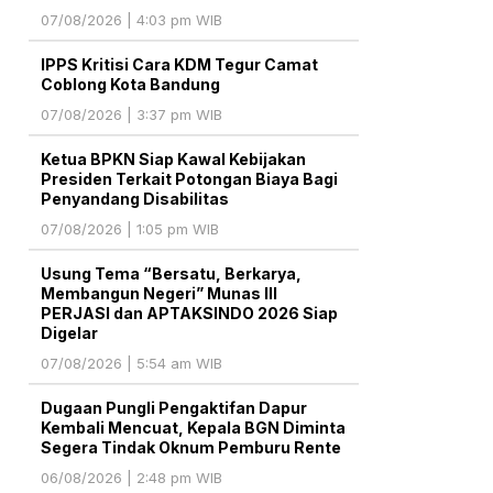
07/08/2026 | 4:03 pm WIB
IPPS Kritisi Cara KDM Tegur Camat
Coblong Kota Bandung
07/08/2026 | 3:37 pm WIB
Ketua BPKN Siap Kawal Kebijakan
Presiden Terkait Potongan Biaya Bagi
Penyandang Disabilitas
07/08/2026 | 1:05 pm WIB
Usung Tema “Bersatu, Berkarya,
Membangun Negeri” Munas III
PERJASI dan APTAKSINDO 2026 Siap
Digelar
07/08/2026 | 5:54 am WIB
Dugaan Pungli Pengaktifan Dapur
Kembali Mencuat, Kepala BGN Diminta
Segera Tindak Oknum Pemburu Rente
06/08/2026 | 2:48 pm WIB