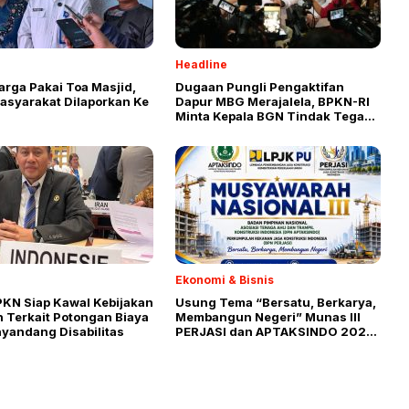
Headline
rga Pakai Toa Masjid,
Dugaan Pungli Pengaktifan
syarakat Dilaporkan Ke
Dapur MBG Merajalela, BPKN-RI
Minta Kepala BGN Tindak Tegas
Oknum
Ekonomi & Bisnis
PKN Siap Kawal Kebijakan
Usung Tema “Bersatu, Berkarya,
 Terkait Potongan Biaya
Membangun Negeri” Munas III
nyandang Disabilitas
PERJASI dan APTAKSINDO 2026
Siap Digelar