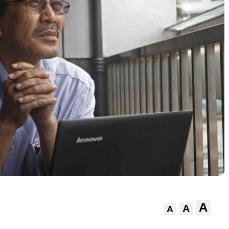
A
A
A