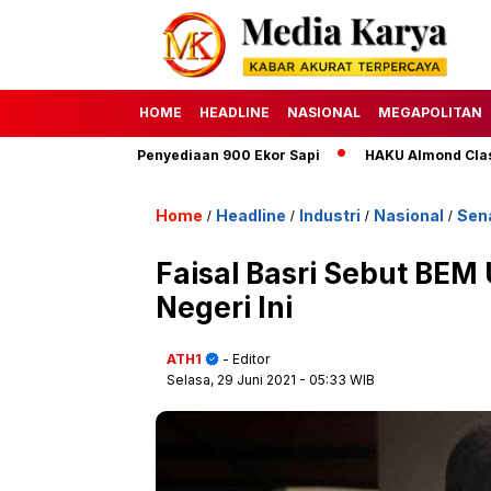
HOME
HEADLINE
NASIONAL
MEGAPOLITAN
ya Targetkan Penyediaan 900 Ekor Sapi
HAKU Almond Classic D
Home
Headline
Industri
Nasional
Sen
/
/
/
/
Faisal Basri Sebut BE
Negeri Ini
ATH1
- Editor
Selasa, 29 Juni 2021
- 05:33 WIB