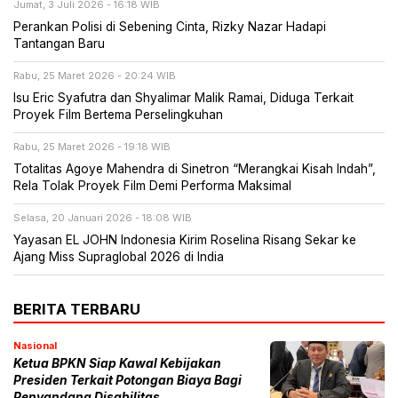
Jumat, 3 Juli 2026 - 16:18 WIB
Perankan Polisi di Sebening Cinta, Rizky Nazar Hadapi
Tantangan Baru
Rabu, 25 Maret 2026 - 20:24 WIB
Isu Eric Syafutra dan Shyalimar Malik Ramai, Diduga Terkait
Proyek Film Bertema Perselingkuhan
Rabu, 25 Maret 2026 - 19:18 WIB
Totalitas Agoye Mahendra di Sinetron “Merangkai Kisah Indah”,
Rela Tolak Proyek Film Demi Performa Maksimal
Selasa, 20 Januari 2026 - 18:08 WIB
Yayasan EL JOHN Indonesia Kirim Roselina Risang Sekar ke
Ajang Miss Supraglobal 2026 di India
BERITA TERBARU
Nasional
Ketua BPKN Siap Kawal Kebijakan
Presiden Terkait Potongan Biaya Bagi
Penyandang Disabilitas