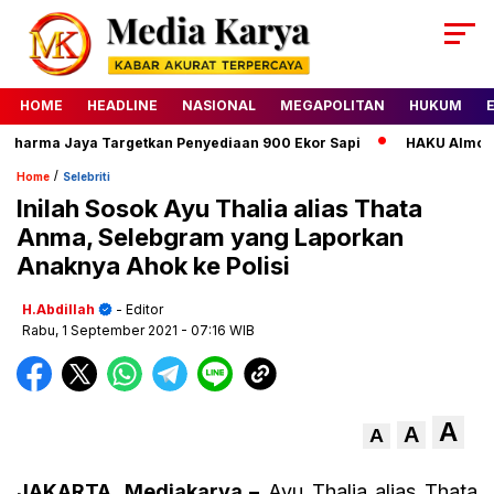
HOME
HEADLINE
NASIONAL
MEGAPOLITAN
HUKUM
harma Jaya Targetkan Penyediaan 900 Ekor Sapi
HAKU Almond Cl
/
Home
Selebriti
Inilah Sosok Ayu Thalia alias Thata
Anma, Selebgram yang Laporkan
Anaknya Ahok ke Polisi
H.Abdillah
- Editor
Rabu, 1 September 2021
- 07:16 WIB
A
A
A
JAKARTA, Mediakarya –
Ayu Thalia alias Thata