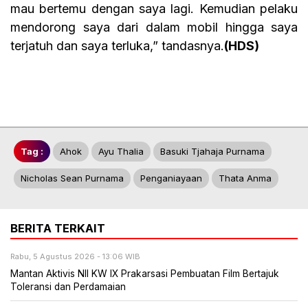
mau bertemu dengan saya lagi. Kemudian pelaku
mendorong saya dari dalam mobil hingga saya
terjatuh dan saya terluka,” tandasnya.
(HDS)
Tag :
Ahok
Ayu Thalia
Basuki Tjahaja Purnama
Nicholas Sean Purnama
Penganiayaan
Thata Anma
BERITA TERKAIT
Rabu, 5 Agustus 2026 - 13:06 WIB
Mantan Aktivis NII KW IX Prakarsasi Pembuatan Film Bertajuk
Toleransi dan Perdamaian