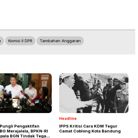
n
Komisi II DPR
Tambahan Anggaran
Headline
Pungli Pengaktifan
IPPS Kritisi Cara KDM Tegur
BG Merajalela, BPKN-RI
Camat Coblong Kota Bandung
epala BGN Tindak Tegas