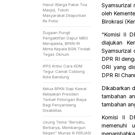
Hasut Warga Pakai Toa
Syamsurizal 
Masjid, Tokoh
oleh Kemente
Masyarakat Dilaporkan
Ke Polisi
Birokrasi (Ke
Dugaan Pungli
“Komisi II 
Pengaktifan Dapur MBG
diajukan Ke
Merajalela, BPKN-RI
Minta Kepala BGN Tindak
Syamsurizal 
Tegas Oknum
DPR RI deng
IPPS Kritisi Cara KDM
ORI yang dis
Tegur Camat Coblong
DPR RI Chann
Kota Bandung
Dikabarkan d
Ketua BPKN Siap Kawal
Kebijakan Presiden
tambahan an
Terkait Potongan Biaya
tambahan ang
Bagi Penyandang
Disabilitas
Komisi II 
Usung Tema “Bersatu,
memenuhi u
Berkarya, Membangun
Negeri” Munas III PERJASI
menambahkan