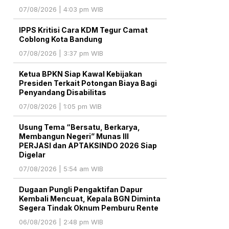
07/08/2026 | 4:03 pm WIB
IPPS Kritisi Cara KDM Tegur Camat
Coblong Kota Bandung
07/08/2026 | 3:37 pm WIB
Ketua BPKN Siap Kawal Kebijakan
Presiden Terkait Potongan Biaya Bagi
Penyandang Disabilitas
07/08/2026 | 1:05 pm WIB
Usung Tema “Bersatu, Berkarya,
Membangun Negeri” Munas III
PERJASI dan APTAKSINDO 2026 Siap
Digelar
07/08/2026 | 5:54 am WIB
Dugaan Pungli Pengaktifan Dapur
Kembali Mencuat, Kepala BGN Diminta
Segera Tindak Oknum Pemburu Rente
06/08/2026 | 2:48 pm WIB