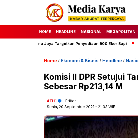
HOME
HEADLINE
NASIONAL
MEGAPOLITAN
erumda Dharma Jaya Targetkan Penyediaan 900 Ekor Sapi
HAKU A
Home
Ekonomi & Bisnis
Headline
Nasio
/
/
/
Komisi II DPR Setujui
Sebesar Rp213,14 M
ATH1
- Editor
Senin, 20 September 2021
- 21:33 WIB