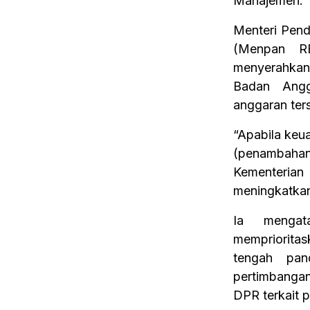
Manajemen.
Menteri Pend
(Menpan RB
menyerahka
Badan Angg
anggaran ter
“Apabila keu
(penambahan 
Kementeri
meningkatkan
Ia mengat
memprioritas
tengah pan
pertimbanga
DPR terkait 