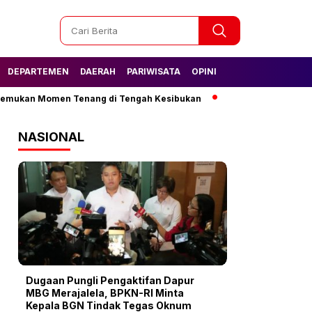
DEPARTEMEN
DAERAH
PARIWISATA
OPINI
an Momen Tenang di Tengah Kesibukan
Tak Lagi Kesulitan Air, W
NASIONAL
Dugaan Pungli Pengaktifan Dapur
MBG Merajalela, BPKN-RI Minta
Kepala BGN Tindak Tegas Oknum