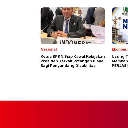
Oknum
Nasional
Ekonomi 
Ketua BPKN Siap Kawal Kebijakan
Usung T
Presiden Terkait Potongan Biaya
Membang
Bagi Penyandang Disabilitas
PERJASI
Siap Dig