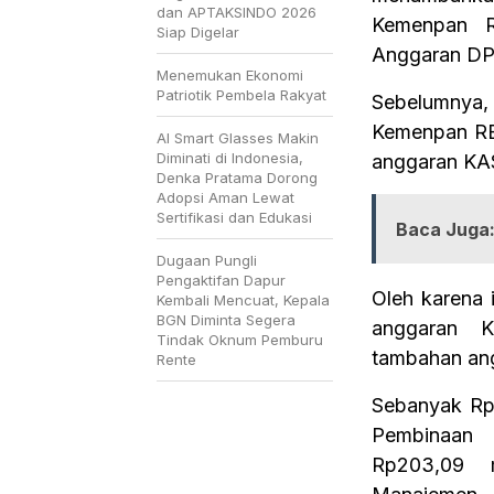
dan APTAKSINDO 2026
Kemenpan R
Siap Digelar
Anggaran DP
Menemukan Ekonomi
Patriotik Pembela Rakyat
Sebelumnya,
Kemenpan RB
AI Smart Glasses Makin
Diminati di Indonesia,
anggaran KAS
Denka Pratama Dorong
Adopsi Aman Lewat
Sertifikasi dan Edukasi
Baca Juga
Dugaan Pungli
Pengaktifan Dapur
Oleh karena 
Kembali Mencuat, Kepala
BGN Diminta Segera
anggaran K
Tindak Oknum Pemburu
tambahan ang
Rente
Sebanyak Rp1
Pembinaan 
Rp203,09 m