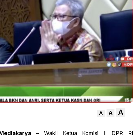
A
A
A
Mediakarya
– Wakil Ketua Komisi II DPR RI