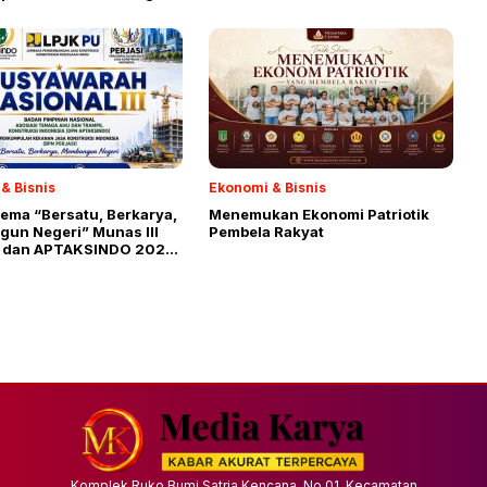
& Bisnis
Ekonomi & Bisnis
ema “Bersatu, Berkarya,
Menemukan Ekonomi Patriotik
un Negeri” Munas III
Pembela Rakyat
 dan APTAKSINDO 2026
elar
Komplek Ruko Bumi Satria Kencana, No 01, Kecamatan