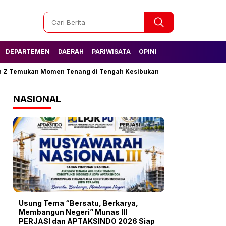
DEPARTEMEN
DAERAH
PARIWISATA
OPINI
ukan Momen Tenang di Tengah Kesibukan
Tak Lagi Kesulitan Air
NASIONAL
Usung Tema “Bersatu, Berkarya,
Membangun Negeri” Munas III
PERJASI dan APTAKSINDO 2026 Siap