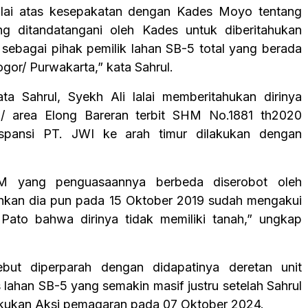
lalai atas kesepakatan dengan Kades Moyo tentang
ng ditandatangani oleh Kades untuk diberitahukan
sebagai pihak pemilik lahan SB-5 total yang berada
ogor/ Purwakarta,” kata Sahrul.
kata Sahrul, Syekh Ali lalai memberitahukan dirinya
5/ area Elong Bareran terbit SHM No.1881 th2020
spansi PT. JWI ke arah timur dilakukan dengan
 yang penguasaannya berbeda diserobot oleh
hkan dia pun pada 15 Oktober 2019 sudah mengakui
Pato bahwa dirinya tidak memiliki tanah,” ungkap
sebut diperparah dengan didapatinya deretan unit
 lahan SB-5 yang semakin masif justru setelah Sahrul
kukan Aksi pemagaran pada 07 Oktober 2024.