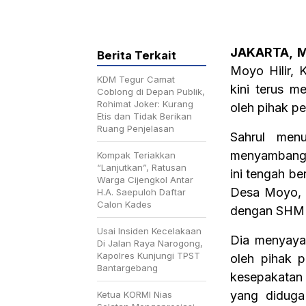
JAKARTA, 
Berita Terkait
Moyo Hilir,
KDM Tegur Camat
kini terus m
Coblong di Depan Publik,
Rohimat Joker: Kurang
oleh pihak 
Etis dan Tidak Berikan
Ruang Penjelasan
Sahrul men
menyambangi 
Kompak Teriakkan
“Lanjutkan”, Ratusan
ini tengah b
Warga Cijengkol Antar
Desa Moyo, y
H.A. Saepuloh Daftar
Calon Kades
dengan SHM 
Usai Insiden Kecelakaan
Dia menyaya
Di Jalan Raya Narogong,
Kapolres Kunjungi TPST
oleh pihak 
Bantargebang
kesepakatan 
yang diduga
Ketua KORMI Nias