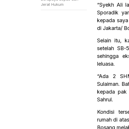
“Syekh Ali 
Jerat Hukum
Sporadik ya
kepada saya 
di Jakarta/ B
Selain itu, 
setelah SB-
sehingga ek
leluasa.
“Ada 2 SHM
Sulaiman. Ba
kepada pak 
Sahrul.
Kondisi ter
rumah di atas
Bosang mela