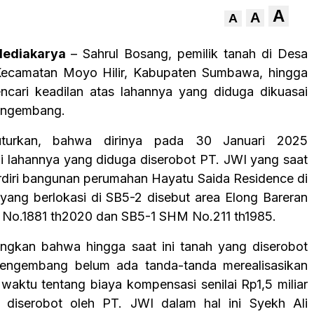
A
A
A
Mediakarya
– Sahrul Bosang, pemilik tanah di Desa
 Kecamatan Moyo Hilir, Kabupaten Sumbawa, hingga
encari keadilan atas lahannya yang diduga dikuasai
pengembang.
uturkan, bahwa dirinya pada 30 Januari 2025
lahannya yang diduga diserobot PT. JWI yang saat
erdiri bangunan perumahan Hayatu Saida Residence di
ang berlokasi di SB5-2 disebut area Elong Bareran
No.1881 th2020 dan SB5-1 SHM No.211 th1985.
ngkan bahwa hingga saat ini tanah yang diserobot
pengembang belum ada tanda-tanda merealisasikan
waktu tentang biaya kompensasi senilai Rp1,5 miliar
 diserobot oleh PT. JWI dalam hal ini Syekh Ali