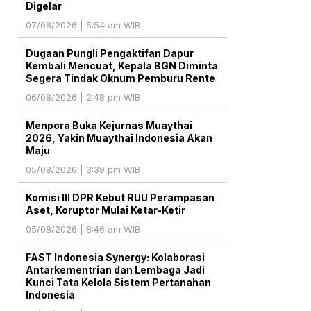
Digelar
07/08/2026 | 5:54 am WIB
Dugaan Pungli Pengaktifan Dapur
Kembali Mencuat, Kepala BGN Diminta
Segera Tindak Oknum Pemburu Rente
06/08/2026 | 2:48 pm WIB
Menpora Buka Kejurnas Muaythai
2026, Yakin Muaythai Indonesia Akan
Maju
05/08/2026 | 3:39 pm WIB
Komisi III DPR Kebut RUU Perampasan
Aset, Koruptor Mulai Ketar-Ketir
05/08/2026 | 8:46 am WIB
FAST Indonesia Synergy: Kolaborasi
Antarkementrian dan Lembaga Jadi
Kunci Tata Kelola Sistem Pertanahan
Indonesia