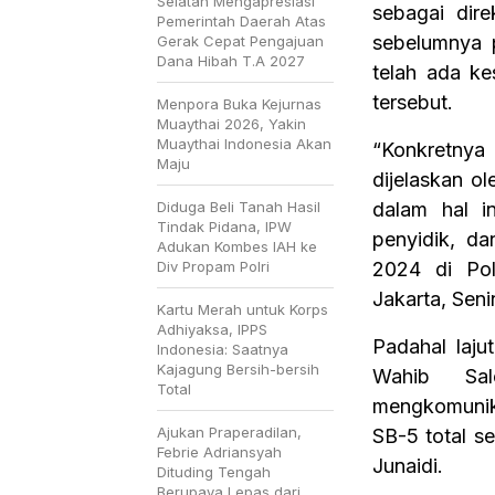
Selatan Mengapresiasi
sebagai dir
Pemerintah Daerah Atas
sebelumnya 
Gerak Cepat Pengajuan
Dana Hibah T.A 2027
telah ada ke
tersebut.
Menpora Buka Kejurnas
Muaythai 2026, Yakin
Muaythai Indonesia Akan
“Konkretnya
Maju
dijelaskan o
Diduga Beli Tanah Hasil
dalam hal i
Tindak Pidana, IPW
penyidik, d
Adukan Kombes IAH ke
Div Propam Polri
2024 di Pol
Jakarta, Seni
Kartu Merah untuk Korps
Adhiyaksa, IPPS
Padahal laju
Indonesia: Saatnya
Kajagung Bersih-bersih
Wahib Sal
Total
mengkomunik
Ajukan Praperadilan,
SB-5 total s
Febrie Adriansyah
Junaidi.
Dituding Tengah
Berupaya Lepas dari