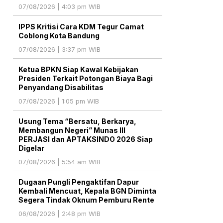
07/08/2026 | 4:03 pm WIB
IPPS Kritisi Cara KDM Tegur Camat
Coblong Kota Bandung
07/08/2026 | 3:37 pm WIB
Ketua BPKN Siap Kawal Kebijakan
Presiden Terkait Potongan Biaya Bagi
Penyandang Disabilitas
07/08/2026 | 1:05 pm WIB
Usung Tema “Bersatu, Berkarya,
Membangun Negeri” Munas III
PERJASI dan APTAKSINDO 2026 Siap
Digelar
07/08/2026 | 5:54 am WIB
Dugaan Pungli Pengaktifan Dapur
Kembali Mencuat, Kepala BGN Diminta
Segera Tindak Oknum Pemburu Rente
06/08/2026 | 2:48 pm WIB