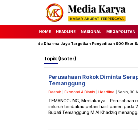
HOME
HEADLINE
NASIONAL
MEGAPOLITAN
ha 1447 H, Perumda Dharma Jaya Targetkan Penyediaan 900 Ekor Sap
Topik
(Isoter)
Perusahaan Rokok Diminta Sera
Temanggung
Daerah
|
Ekonomi & Bisnis
|
Headline
| Senin, 30 
TEMANGGUNG, Mediakarya – Perusahaan ro
seluruh tembakau petani hasil panen pada 2
Bupati Temanggung M Al Khadziq menangg