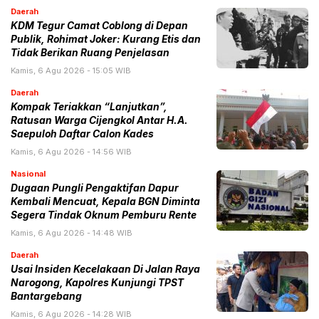
Daerah
KDM Tegur Camat Coblong di Depan
Publik, Rohimat Joker: Kurang Etis dan
Tidak Berikan Ruang Penjelasan
Kamis, 6 Agu 2026 - 15:05 WIB
Daerah
Kompak Teriakkan “Lanjutkan”,
Ratusan Warga Cijengkol Antar H.A.
Saepuloh Daftar Calon Kades
Kamis, 6 Agu 2026 - 14:56 WIB
Nasional
Dugaan Pungli Pengaktifan Dapur
Kembali Mencuat, Kepala BGN Diminta
Segera Tindak Oknum Pemburu Rente
Kamis, 6 Agu 2026 - 14:48 WIB
Daerah
Usai Insiden Kecelakaan Di Jalan Raya
Narogong, Kapolres Kunjungi TPST
Bantargebang
Kamis, 6 Agu 2026 - 14:28 WIB