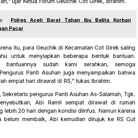
an,” ujar Ketua Forum Geuchik Cot Girek, Ibrahim.
:
Polres Aceh Barat Tahan Ibu Balita Korban
aan Pacar
rena itu, para Geuchik di Kecamatan Cot Girek saling
hu untuk menyiapkan beberapa bentuk bantuan.
lah bantuannya sudah kami serahkan, semoga
 Pengurus Panti Asuhan juga menyampaikan bahwa
ah empat hari dirawat di RS,” tukas Ibrahim.
ni, Sekretaris pengurus Panti Asuhan As-Salamah, Tgk.
enyebutkan, Abi Ramli sempat dirawat di rumah
g lebih 20 hari dengan kondisi diinfus. Namun karena
a belum membaik, Abi kemudian dirujuk ke RS Cut