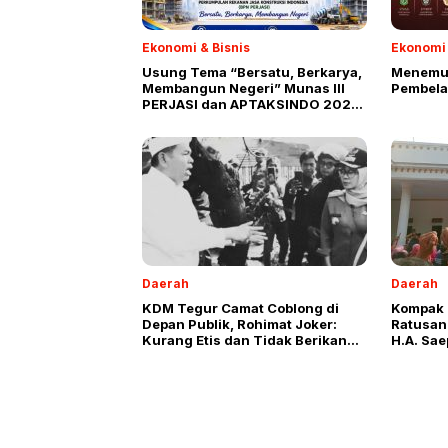
Ekonomi & Bisnis
Ekonomi 
Usung Tema “Bersatu, Berkarya,
Menemuk
Membangun Negeri” Munas III
Pembela
PERJASI dan APTAKSINDO 2026
Siap Digelar
Daerah
Daerah
KDM Tegur Camat Coblong di
Kompak 
Depan Publik, Rohimat Joker:
Ratusan
Kurang Etis dan Tidak Berikan
H.A. Sae
Ruang Penjelasan