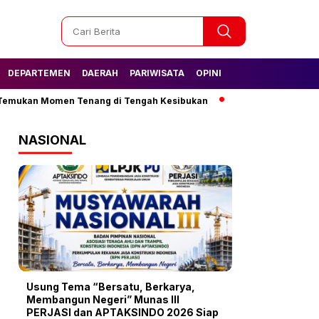
DEPARTEMEN
DAERAH
PARIWISATA
OPINI
kan Momen Tenang di Tengah Kesibukan
Tak Lagi Kesulitan Air,
NASIONAL
Usung Tema “Bersatu, Berkarya,
Membangun Negeri” Munas III
PERJASI dan APTAKSINDO 2026 Siap