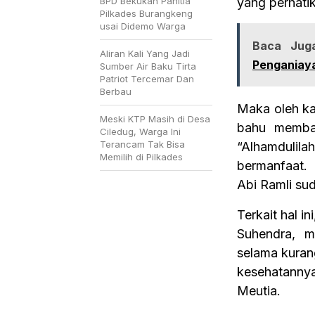
BPD Bekukan Panitia
yang perhatik
Pilkades Burangkeng
usai Didemo Warga
Baca Juga
Aliran Kali Yang Jadi
Penganiay
Sumber Air Baku Tirta
Patriot Tercemar Dan
Berbau
Maka oleh ka
Meski KTP Masih di Desa
bahu memba
Ciledug, Warga Ini
Terancam Tak Bisa
“Alhamduli
Memilih di Pilkades
bermanfaat.
Abi Ramli sud
Terkait hal i
Suhendra, m
selama kuran
kesehatanny
Meutia.