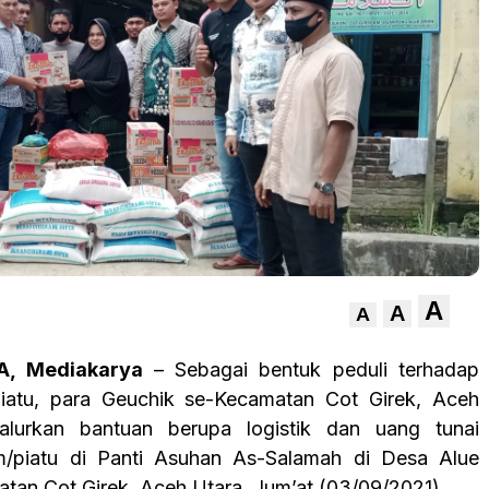
A
A
A
, Mediakarya
– Sebagai bentuk peduli terhadap
piatu, para Geuchik se-Kecamatan Cot Girek, Aceh
alurkan bantuan berupa logistik dan uang tunai
m/piatu di Panti Asuhan As-Salamah di Desa Alue
atan Cot Girek, Aceh Utara, Jum’at (03/09/2021).