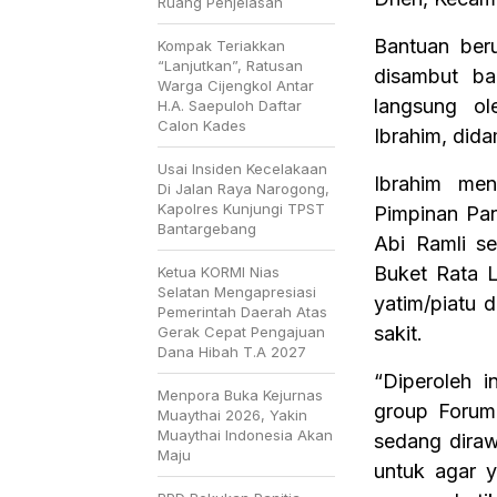
Ruang Penjelasan
Bantuan beru
Kompak Teriakkan
“Lanjutkan”, Ratusan
disambut ba
Warga Cijengkol Antar
langsung o
H.A. Saepuloh Daftar
Calon Kades
Ibrahim, did
Usai Insiden Kecelakaan
Ibrahim men
Di Jalan Raya Narogong,
Kapolres Kunjungi TPST
Pimpinan Pan
Bantargebang
Abi Ramli se
Buket Rata 
Ketua KORMI Nias
Selatan Mengapresiasi
yatim/piatu d
Pemerintah Daerah Atas
sakit.
Gerak Cepat Pengajuan
Dana Hibah T.A 2027
“Diperoleh i
Menpora Buka Kejurnas
group Forum 
Muaythai 2026, Yakin
Muaythai Indonesia Akan
sedang dira
Maju
untuk agar y