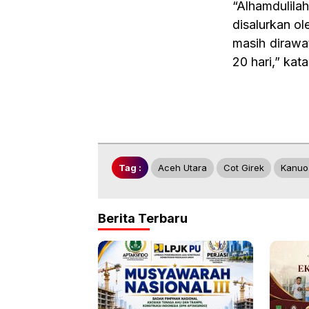
“Alhamdulil
disalurkan ol
masih dirawa
20 hari,” kat
Tag :
Aceh Utara
Cot Girek
Kanuo
Berita Terbaru