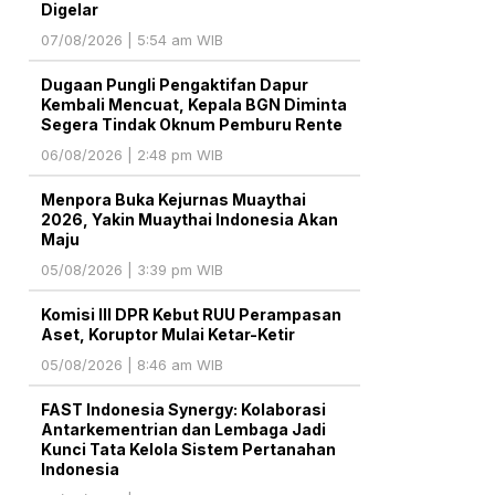
Digelar
07/08/2026 | 5:54 am WIB
Dugaan Pungli Pengaktifan Dapur
Kembali Mencuat, Kepala BGN Diminta
Segera Tindak Oknum Pemburu Rente
06/08/2026 | 2:48 pm WIB
Menpora Buka Kejurnas Muaythai
2026, Yakin Muaythai Indonesia Akan
Maju
05/08/2026 | 3:39 pm WIB
Komisi III DPR Kebut RUU Perampasan
Aset, Koruptor Mulai Ketar-Ketir
05/08/2026 | 8:46 am WIB
FAST Indonesia Synergy: Kolaborasi
Antarkementrian dan Lembaga Jadi
Kunci Tata Kelola Sistem Pertanahan
Indonesia