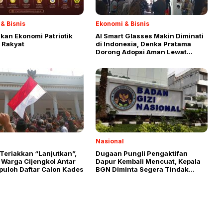
& Bisnis
Ekonomi & Bisnis
an Ekonomi Patriotik
AI Smart Glasses Makin Diminati
 Rakyat
di Indonesia, Denka Pratama
Dorong Adopsi Aman Lewat
Sertifikasi dan Edukasi
Nasional
Teriakkan “Lanjutkan”,
Dugaan Pungli Pengaktifan
 Warga Cijengkol Antar
Dapur Kembali Mencuat, Kepala
puloh Daftar Calon Kades
BGN Diminta Segera Tindak
Oknum Pemburu Rente