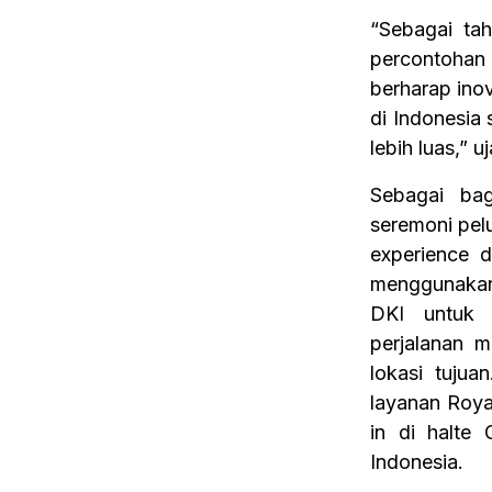
“Sebagai ta
percontohan
berharap ino
di Indonesia
lebih luas,” uj
Sebagai ba
seremoni pel
experience 
menggunakan
DKI untuk m
perjalanan m
lokasi tuju
layanan Roya
in di halte
Indonesia.