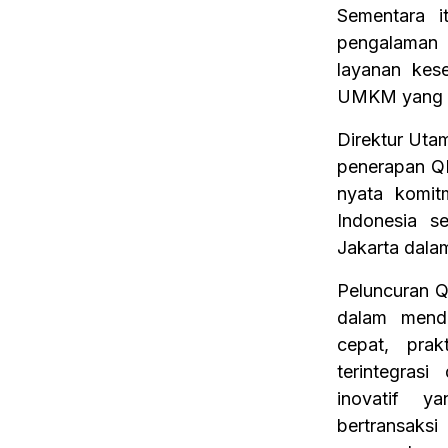
Sementara i
pengalaman
layanan kes
UMKM yang b
Direktur Ut
penerapan Q
nyata komi
Indonesia s
Jakarta dalam
Peluncuran Q
dalam mendu
cepat, prak
terintegras
inovatif 
bertransaksi