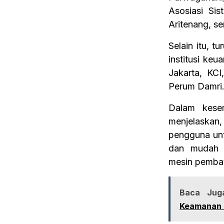
Asosiasi Si
Aritenang, s
Selain itu, t
institusi keu
Jakarta, KC
Perum Damri
Dalam kese
menjelaskan
pengguna unt
dan mudah 
mesin pemba
Baca Jug
Keamanan 