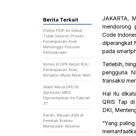
JAKARTA, Me
Berita Terkait
mendorong p
Politisi PDIP Ini Sebut
Code Indones
Tidak Seluruh Proses
Perampasan Aset
diperangkat 
Menunggu Putusan
pada smartp
Pemidanaan
Terlebih, hin
Komisi III DPR Kebut RUU
Perampasan Aset,
pengguna NF
Koruptor Mulai Ketar-Ketir
transaksi me
Wakil Ketua DPD RI
Apresiasi MBG
Hal itu dika
Diprioritaskan ke Daerah
QRIS Tap di
3T
DKI, Menteng
Parah, Ribuan ASN di
Pemkab Brebes
“Yang paling
Manipulasi Absensi
memanfaatkan