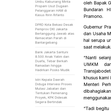
Umbu Kabunang Minta
oleh Bapak G
Propam Usut Dugaan
Bundaran HI
Pelanggaran HAM di
Kasus Ririn Rifanto
Pramono.
DPRD Kota Bekasi Desak
Gubernur Pra
Pemprov DKI Jakarta
dan Usaha M
Bertanggung Jawab atas
Kemacetan Parah di
hal serupa 
Bantargebang
saat melakuk
Bank Jakarta Santuni
8.500 Anak Yatim dan
“Nanti sela
Duafa, Tebar Berkah
UMKM dan 
Ramadan hingga
Hadirkan Posko Mudik
Transjabode
khusus kami 
Istri Kepala Daerah
Menteri Per
Diduga Intervesi Proses
Mutasi Jabatan dan
dibahagiak
Tentukan Pemenang
menggunakan
Proyek, KPK Didesak
Segera Bertindak
“Tadi begitu