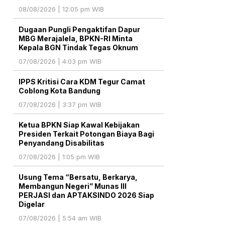
08/08/2026 | 12:05 pm WIB
Dugaan Pungli Pengaktifan Dapur
MBG Merajalela, BPKN-RI Minta
Kepala BGN Tindak Tegas Oknum
07/08/2026 | 4:03 pm WIB
IPPS Kritisi Cara KDM Tegur Camat
Coblong Kota Bandung
07/08/2026 | 3:37 pm WIB
Ketua BPKN Siap Kawal Kebijakan
Presiden Terkait Potongan Biaya Bagi
Penyandang Disabilitas
07/08/2026 | 1:05 pm WIB
Usung Tema “Bersatu, Berkarya,
Membangun Negeri” Munas III
PERJASI dan APTAKSINDO 2026 Siap
Digelar
07/08/2026 | 5:54 am WIB