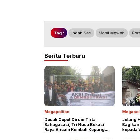
Tag :
Indah Sari
Mobil Mewah
Por
Berita Terbaru
Megapolitan
Megapol
Desak Copot Dirum Tirta
Jelang H
Bahagasasi, Tri Nusa Bekasi
Bagikan
Raya Ancam Kembali Kepung
kepada 
Kantor Bupati