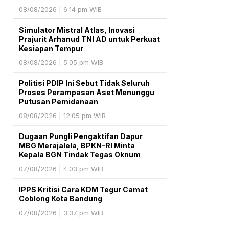
08/08/2026 | 6:14 pm WIB
Simulator Mistral Atlas, Inovasi
Prajurit Arhanud TNI AD untuk Perkuat
Kesiapan Tempur
08/08/2026 | 5:05 pm WIB
Politisi PDIP Ini Sebut Tidak Seluruh
Proses Perampasan Aset Menunggu
Putusan Pemidanaan
08/08/2026 | 12:05 pm WIB
Dugaan Pungli Pengaktifan Dapur
MBG Merajalela, BPKN-RI Minta
Kepala BGN Tindak Tegas Oknum
07/08/2026 | 4:03 pm WIB
IPPS Kritisi Cara KDM Tegur Camat
Coblong Kota Bandung
07/08/2026 | 3:37 pm WIB