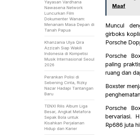
Yayasan Vardhana
Maaf
Nawasena Network
Luncurkan Film
Dokumenter Wanam:
Menanam Masa Depan di
Muncul deng
Tanah Papua
girboks kopl
Porsche Dopp
Khanzania Ulya Qira
Azzizah Siap Wakili
Indonesia di Kompetisi
Porsche Box
Musik Internasional Seoul
paling prakt
2026
ruang dan da
Perankan Polisi di
Sebening Cinta, Rizky
Boxster menja
Nazar Hadapi Tantangan
Baru
penghematan 
TENXI Rilis Album Liga
Porsche Box
Besar, Angkat Metafora
bervariasi. 
Sepak Bola untuk
Kisahkan Perjalanan
Rp686 juta hi
Hidup dan Karier