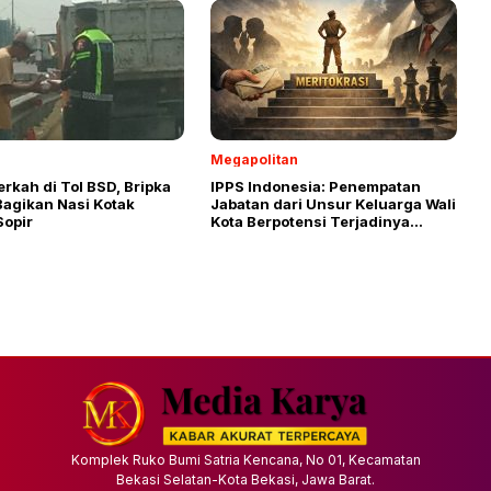
Megapolitan
rkah di Tol BSD, Bripka
IPPS Indonesia: Penempatan
Bagikan Nasi Kotak
Jabatan dari Unsur Keluarga Wali
Sopir
Kota Berpotensi Terjadinya
Abuse of Power
Komplek Ruko Bumi Satria Kencana, No 01, Kecamatan
Bekasi Selatan-Kota Bekasi, Jawa Barat.