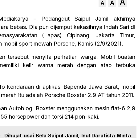
A
A
A
ediakarya – Pedangdut Saipul Jamil akhirnya
ara bebas. Dia pun dijemput kekasihnya Indah Sari di
asyarakatan (Lapas) Cipinang, Jakarta Timur,
mobil sport mewah Porsche, Kamis (2/9/2021).
n tersebut menyita perhatian warga. Mobil buatan
memiliki kelir warna merah dengan atap terbuka
info kendaraan di aplikasi Bapenda Jawa Barat, mobil
r merah itu adalah Porsche Boxster 2.9 AT tahun 2011.
an Autoblog, Boxster menggunakan mesin flat-6 2,9
 255 horsepower dan torsi 214 pon-kaki.
:
Dihujat usai Bela Saipul Jamil, Inul Daratista Minta