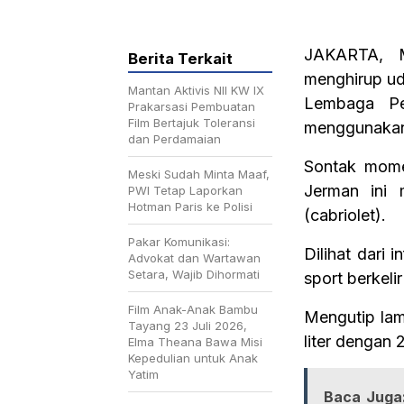
JAKARTA, M
Berita Terkait
menghirup ud
Mantan Aktivis NII KW IX
Lembaga Pem
Prakarsasi Pembuatan
Film Bertajuk Toleransi
menggunakan 
dan Perdamaian
Sontak mome
Meski Sudah Minta Maaf,
Jerman ini 
PWI Tetap Laporkan
Hotman Paris ke Polisi
(cabriolet).
Pakar Komunikasi:
Dilihat dari 
Advokat dan Wartawan
Setara, Wajib Dihormati
sport berkeli
Film Anak-Anak Bambu
Mengutip lam
Tayang 23 Juli 2026,
liter dengan
Elma Theana Bawa Misi
Kepedulian untuk Anak
Yatim
Baca Juga