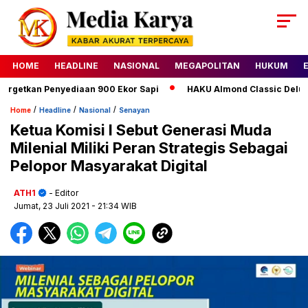
HOME
HEADLINE
NASIONAL
MEGAPOLITAN
HUKUM
getkan Penyediaan 900 Ekor Sapi
HAKU Almond Classic Deluxe J
/
/
/
Home
Headline
Nasional
Senayan
Ketua Komisi I Sebut Generasi Muda
Milenial Miliki Peran Strategis Sebagai
Pelopor Masyarakat Digital
ATH1
- Editor
Jumat, 23 Juli 2021
- 21:34 WIB