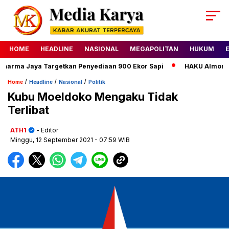
HOME
HEADLINE
NASIONAL
MEGAPOLITAN
HUKUM
rma Jaya Targetkan Penyediaan 900 Ekor Sapi
HAKU Almond Cla
/
/
/
Home
Headline
Nasional
Politik
Kubu Moeldoko Mengaku Tidak
Terlibat
ATH1
- Editor
Minggu, 12 September 2021
- 07:59 WIB