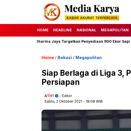
HOME
HEADLINE
NASIONAL
MEGAPOLITAN
H, Perumda Dharma Jaya Targetkan Penyediaan 900 Ekor Sapi
HA
Home
Bekasi
Megapolitan
/
/
Siap Berlaga di Liga 3
Persiapan
ATH1
- Editor
Sabtu, 2 Oktober 2021
- 18:08 WIB