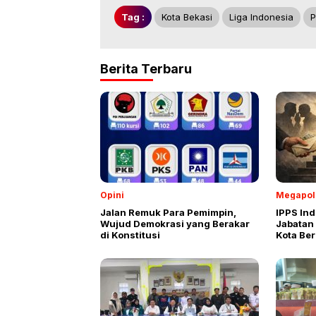
Tag :
Kota Bekasi
Liga Indonesia
P
Berita Terbaru
Opini
Megapol
Jalan Remuk Para Pemimpin,
IPPS In
Wujud Demokrasi yang Berakar
Jabatan 
di Konstitusi
Kota Ber
Abuse o