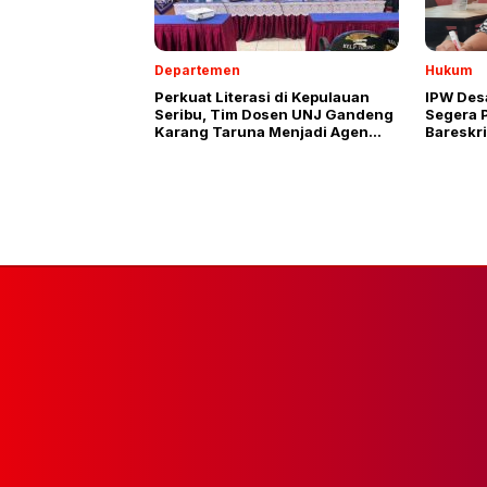
Departemen
Hukum
Perkuat Literasi di Kepulauan
IPW Des
Seribu, Tim Dosen UNJ Gandeng
Segera P
Karang Taruna Menjadi Agen
Bareskri
Literasi