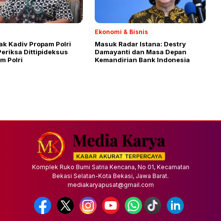
Ekonomi & Bisnis
ak Kadiv Propam Polri
Masuk Radar Istana: Destry
eriksa Dittipideksus
Damayanti dan Masa Depan
m Polri
Kemandirian Bank Indonesia
Komplek Ruko Bumi Satria Kencana, No 01, Kecamatan
Bekasi Selatan-Kota Bekasi, Jawa Barat.
mediakaryapusat@gmail.com