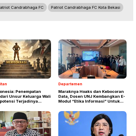
atriot Candrabhaga FC
Patriot Candrabhaga FC Kota Bekasi
itan
Departemen
donesia: Penempatan
Maraknya Hoaks dan Kebocoran
dari Unsur Keluarga Wali
Data, Dosen UNJ Kembangkan E-
potensi Terjadinya
Modul “Etika Informasi” Untuk
f Power
Perkuat Literasi Digital