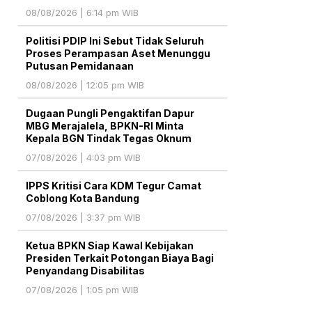
08/08/2026 | 6:14 pm WIB
Politisi PDIP Ini Sebut Tidak Seluruh
Proses Perampasan Aset Menunggu
Putusan Pemidanaan
08/08/2026 | 12:05 pm WIB
Dugaan Pungli Pengaktifan Dapur
MBG Merajalela, BPKN-RI Minta
Kepala BGN Tindak Tegas Oknum
07/08/2026 | 4:03 pm WIB
IPPS Kritisi Cara KDM Tegur Camat
Coblong Kota Bandung
07/08/2026 | 3:37 pm WIB
Ketua BPKN Siap Kawal Kebijakan
Presiden Terkait Potongan Biaya Bagi
Penyandang Disabilitas
07/08/2026 | 1:05 pm WIB