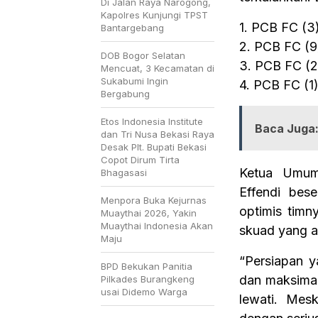
Di Jalan Raya Narogong,
Kapolres Kunjungi TPST
1. PCB FC (3
Bantargebang
2. PCB FC (
DOB Bogor Selatan
3. PCB FC (
Mencuat, 3 Kecamatan di
Sukabumi Ingin
4. PCB FC (
Bergabung
Etos Indonesia Institute
Baca Juga
dan Tri Nusa Bekasi Raya
Desak Plt. Bupati Bekasi
Copot Dirum Tirta
Ketua Umum
Bhagasasi
Effendi be
Menpora Buka Kejurnas
optimis tim
Muaythai 2026, Yakin
Muaythai Indonesia Akan
skuad yang a
Maju
“Persiapan y
BPD Bekukan Panitia
dan maksimal,
Pilkades Burangkeng
usai Didemo Warga
lewati. Mes