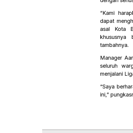
dengan serius
“Kami harap
dapat mengha
asal Kota 
khususnya b
tambahnya.
Manager Aan
seluruh wa
menjalani Lig
“Saya berha
ini,” pungkas