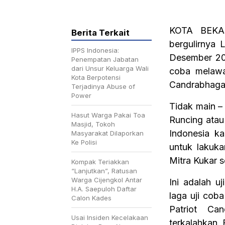
KOTA BEKAS
Berita Terkait
bergulirnya 
IPPS Indonesia:
Desember 202
Penempatan Jabatan
dari Unsur Keluarga Wali
coba melawan
Kota Berpotensi
Candrabhaga 
Terjadinya Abuse of
Power
Tidak main – 
Hasut Warga Pakai Toa
Runcing atau
Masjid, Tokoh
Indonesia ka
Masyarakat Dilaporkan
Ke Polisi
untuk lakuk
Mitra Kukar s
Kompak Teriakkan
“Lanjutkan”, Ratusan
Warga Cijengkol Antar
Ini adalah u
H.A. Saepuloh Daftar
laga uji cob
Calon Kades
Patriot Ca
Usai Insiden Kecelakaan
terkalahkan. 