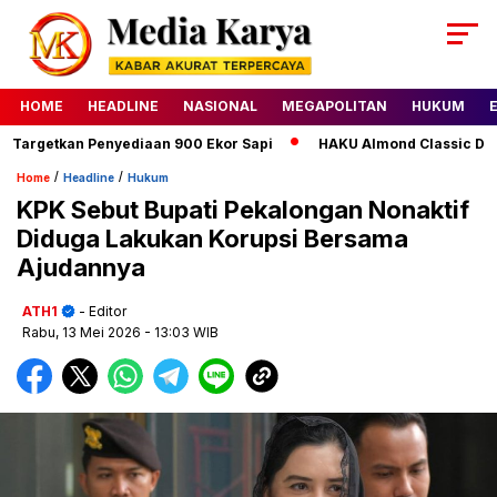
HOME
HEADLINE
NASIONAL
MEGAPOLITAN
HUKUM
rgetkan Penyediaan 900 Ekor Sapi
HAKU Almond Classic Deluxe
/
/
Home
Headline
Hukum
KPK Sebut Bupati Pekalongan Nonaktif
Diduga Lakukan Korupsi Bersama
Ajudannya
ATH1
- Editor
Rabu, 13 Mei 2026
- 13:03 WIB