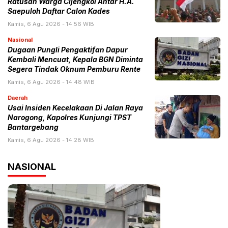
Ratusan Warga Cijengkol Antar H.A.
Saepuloh Daftar Calon Kades
Kamis, 6 Agu 2026 - 14:56 WIB
Nasional
Dugaan Pungli Pengaktifan Dapur
Kembali Mencuat, Kepala BGN Diminta
Segera Tindak Oknum Pemburu Rente
Kamis, 6 Agu 2026 - 14:48 WIB
Daerah
Usai Insiden Kecelakaan Di Jalan Raya
Narogong, Kapolres Kunjungi TPST
Bantargebang
Kamis, 6 Agu 2026 - 14:28 WIB
NASIONAL