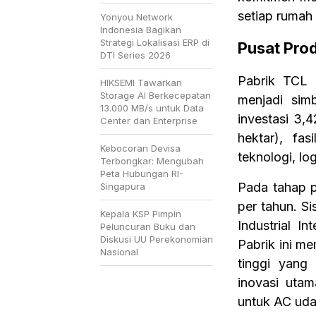
setiap rumah
Yonyou Network
Indonesia Bagikan
Strategi Lokalisasi ERP di
Pusat Prod
DTI Series 2026
Pabrik TCL
HIKSEMI Tawarkan
Storage AI Berkecepatan
menjadi simb
13.000 MB/s untuk Data
investasi 3,
Center dan Enterprise
hektar), fas
Kebocoran Devisa
teknologi, log
Terbongkar: Mengubah
Peta Hubungan RI-
Pada tahap p
Singapura
per tahun. Si
Kepala KSP Pimpin
Industrial I
Peluncuran Buku dan
Diskusi UU Perekonomian
Pabrik ini me
Nasional
tinggi yang
inovasi utam
untuk AC uda