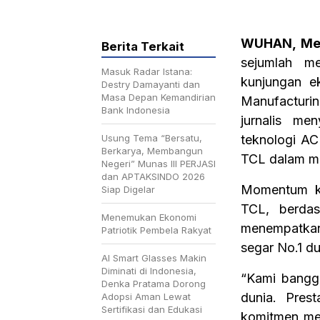
WUHAN, Me
Berita Terkait
sejumlah me
Masuk Radar Istana:
kunjungan ek
Destry Damayanti dan
Masa Depan Kemandirian
Manufacturin
Bank Indonesia
jurnalis me
Usung Tema “Bersatu,
teknologi AC
Berkarya, Membangun
TCL dalam me
Negeri” Munas III PERJASI
dan APTAKSINDO 2026
Momentum ku
Siap Digelar
TCL, berdas
Menemukan Ekonomi
menempatkan
Patriotik Pembela Rakyat
segar No.1 d
AI Smart Glasses Makin
Diminati di Indonesia,
“Kami bangga
Denka Pratama Dorong
dunia. Pres
Adopsi Aman Lewat
Sertifikasi dan Edukasi
komitmen men