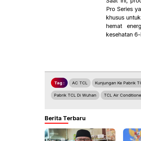
Saat ini, pr
Pro Series ya
khusus untuk 
hemat energ
kesehatan 6-
Tag :
AC TCL
Kunjungan Ke Pabrik T
Pabrik TCL Di Wuhan
TCL Air Conditione
Berita Terbaru