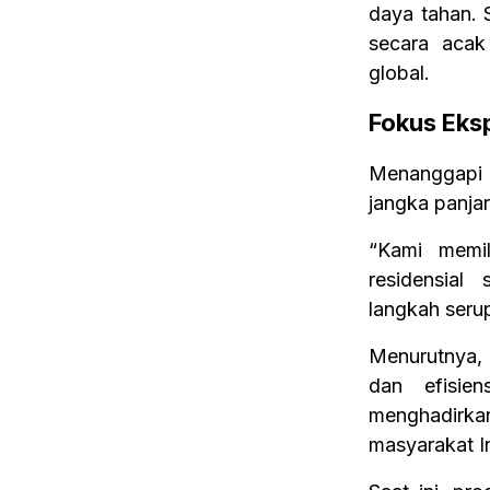
daya tahan. 
secara acak
global.
Fokus Eksp
Menanggapi 
jangka panja
“Kami memil
residensial
langkah serup
Menurutnya, 
dan efisie
menghadirkan
masyarakat In