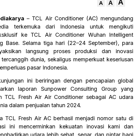
A
A
A
diakarya
– TCL Air Conditioner (AC) mengundang
dia terkemuka dari Indonesia untuk mengikuti
sklusif ke TCL Air Conditioner Wuhan Intelligent
g Base. Selama tiga hari (22–24 September), para
nyaksikan langsung proses produksi dan inovasi
 tercanggih dunia, sekaligus memperkuat keseriusan
mperluas pasar Indonesia.
njungan ini beriringan dengan pencapaian global
arkan laporan Sunpower Consulting Group yang
 TCL Fresh Air Air Conditioner sebagai AC udara
unia dalam penjualan tahun 2024.
 TCL Fresh Air AC berhasil menjadi nomor satu di
tasi ini mencerminkan kekuatan inovasi kami dan
ghadirkan udara lebih sehat, segar, dan pintar bagi