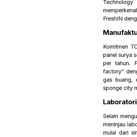
Technology 
memperkenal
FreshIN denga
Manufaktur
Komitmen TCL
panel surya s
per tahun. 
factory” deng
gas buang, d
sponge city m
Laborator
Selain mengu
meninjau labo
mulai dari s