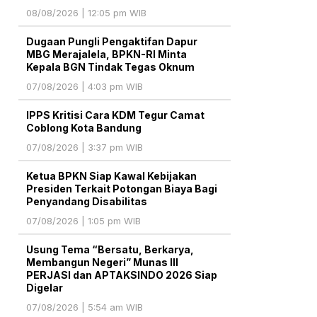
08/08/2026 | 12:05 pm WIB
Dugaan Pungli Pengaktifan Dapur
MBG Merajalela, BPKN-RI Minta
Kepala BGN Tindak Tegas Oknum
07/08/2026 | 4:03 pm WIB
IPPS Kritisi Cara KDM Tegur Camat
Coblong Kota Bandung
07/08/2026 | 3:37 pm WIB
Ketua BPKN Siap Kawal Kebijakan
Presiden Terkait Potongan Biaya Bagi
Penyandang Disabilitas
07/08/2026 | 1:05 pm WIB
Usung Tema “Bersatu, Berkarya,
Membangun Negeri” Munas III
PERJASI dan APTAKSINDO 2026 Siap
Digelar
07/08/2026 | 5:54 am WIB