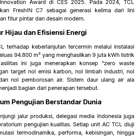
Innovation Award di CES 2025. Pada 2024, TCL
kan FreshIN C7 sebagai generasi kelima dari lini
n fitur pintar dan desain modern.
 Hijau dan Efisiensi Energi
 terhadap keberlanjutan tercermin melalui instalasi
eluas 94.800 m² yang menghasilkan 9 juta kWh listrik
Fasilitas ini juga menerapkan konsep “zero waste
an target nol emisi karbon, nol limbah industri, nol
an nol pemborosan air. Sistem daur ulang air ala
enjadi bagian dari penerapan tersebut.
ium Pengujian Berstandar Dunia
njungi jalur produksi, delegasi media Indonesia juga
ratorium pengujian kualitas. Setiap unit AC TCL diuji
imulasi termodinamika, performa, kebisingan, hingga