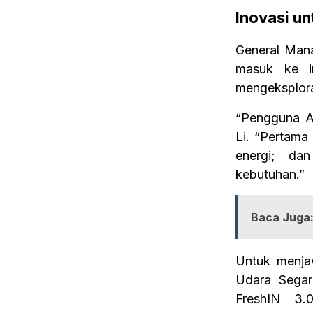
Inovasi u
General Man
masuk ke i
mengeksplora
“Pengguna AC
Li. “Pertama
energi; dan
kebutuhan.”
Baca Juga
Untuk menja
Udara Segar
FreshIN 3.