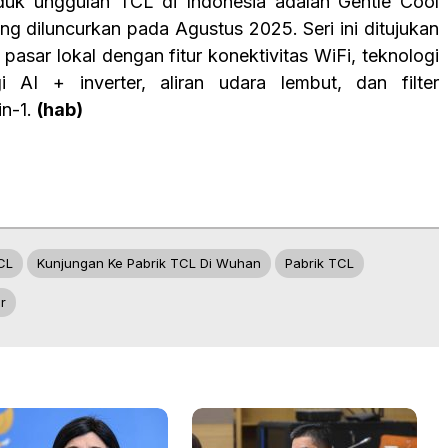
oduk unggulan TCL di Indonesia adalah Gentle Cool
ng diluncurkan pada Agustus 2025. Seri ini ditujukan
pasar lokal dengan fitur konektivitas WiFi, teknologi
i AI + inverter, aliran udara lembut, dan filter
in-1.
(hab)
CL
Kunjungan Ke Pabrik TCL Di Wuhan
Pabrik TCL
r