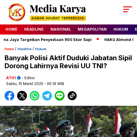
HOME
HEADLINE
NASIONAL
MEGAPOLITAN
HUKUM
Jaya Targetkan Penyediaan 900 Ekor Sapi
HAKU Almond Classic
/
/
Home
Headline
Hukum
Banyak Polisi Aktif Duduki Jabatan Sipil
Dorong Lahirnya Revisi UU TNI?
ATH1
- Editor
Sabtu, 15 Maret 2025
- 05:16 WIB