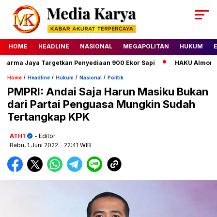
HOME
HEADLINE
NASIONAL
MEGAPOLITAN
HUKUM
arma Jaya Targetkan Penyediaan 900 Ekor Sapi
HAKU Almond Cla
/
/
/
/
Home
Headline
Hukum
Nasional
Politik
PMPRI: Andai Saja Harun Masiku Bukan
dari Partai Penguasa Mungkin Sudah
Tertangkap KPK
ATH1
- Editor
Rabu, 1 Juni 2022
- 22:41 WIB