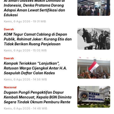
AI Smart Glasses Makin Diminati di
Indonesia, Denka Pratama Dorong
Adopsi Aman Lewat Sertifikasi dan
Edukasi
Kamis, 6 Agu 2026 - 19:31 WIB
Daerah
KDM Tegur Camat Coblong di Depan
Publik, Rohimat Joker: Kurang Etis dan
Tidak Berikan Ruang Penjelasan
Kamis, 6 Agu 2026 - 15:05 WIB
Daerah
Kompak Teriakkan “Lanjutkan”,
Ratusan Warga Cijengkol Antar H.A.
Saepuloh Daftar Calon Kades
Kamis, 6 Agu 2026 - 14:56 WIB
Nasional
Dugaan Pungli Pengaktifan Dapur
Kembali Mencuat, Kepala BGN Diminta
Segera Tindak Oknum Pemburu Rente
Kamis, 6 Agu 2026 - 14:48 WIB