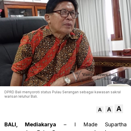
DPRD Bali menyoroti status Pulau Serangan sebagai kawasan sakral
warisan leluhur Bali.
A
A
A
BALI, Mediakarya
– I Made Supartha