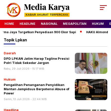
HOME
HEADLINE
NASIONAL
MEGAPOLITAN
HUKUM
ma Jaya Targetkan Penyediaan 900 Ekor Sapi
HAKU Almond Clas
Topik
Lpkan
Daerah
DPD LPKAN Jatim Harap Tagline Presisi
Polri Tidak Sekedar Jargon
Rabu, 29 Juli 2026 - 15:17 WIB
Hukum
Pengalihan Penanganan Penyidikan
Mantan Jampidsus Berpotensi Abuse of
Power
Senin, 13 Juli 2026 - 22:44 WIB
Headline