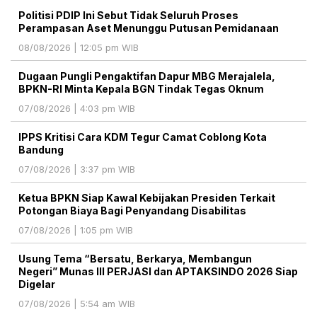
Politisi PDIP Ini Sebut Tidak Seluruh Proses
Perampasan Aset Menunggu Putusan Pemidanaan
08/08/2026 | 12:05 pm WIB
Dugaan Pungli Pengaktifan Dapur MBG Merajalela,
BPKN-RI Minta Kepala BGN Tindak Tegas Oknum
07/08/2026 | 4:03 pm WIB
IPPS Kritisi Cara KDM Tegur Camat Coblong Kota
Bandung
07/08/2026 | 3:37 pm WIB
Ketua BPKN Siap Kawal Kebijakan Presiden Terkait
Potongan Biaya Bagi Penyandang Disabilitas
07/08/2026 | 1:05 pm WIB
Usung Tema “Bersatu, Berkarya, Membangun
Negeri” Munas III PERJASI dan APTAKSINDO 2026 Siap
Digelar
07/08/2026 | 5:54 am WIB