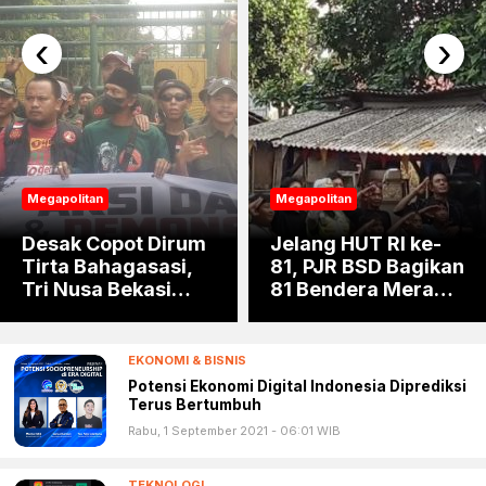
‹
›
Megapolitan
Megapolitan
Desak Copot Dirum
Jelang HUT RI ke-
Tirta Bahagasasi,
81, PJR BSD Bagikan
Tri Nusa Bekasi
81 Bendera Merah
Raya Ancam
Putih kepada Warga
Kembali Kepung
Kantor Bupati
EKONOMI & BISNIS
Potensi Ekonomi Digital Indonesia Diprediksi
Terus Bertumbuh
Rabu, 1 September 2021 - 06:01 WIB
TEKNOLOGI