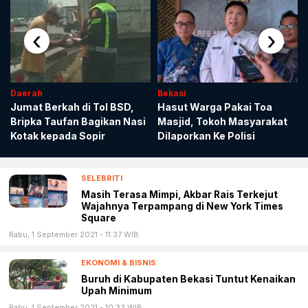
‹
›
Daerah
Bekasi
Jumat Berkah di Tol BSD,
Hasut Warga Pakai Toa
Bripka Taufan Bagikan Nasi
Masjid, Tokoh Masyarakat
Kotak kepada Sopir
Dilaporkan Ke Polisi
SELEBRITI
Masih Terasa Mimpi, Akbar Rais Terkejut
Wajahnya Terpampang di New York Times
Square
Rabu, 1 September 2021 - 11:37 WIB
EKONOMI & BISNIS
Buruh di Kabupaten Bekasi Tuntut Kenaikan
Upah Minimum
Rabu, 1 September 2021 - 10:33 WIB