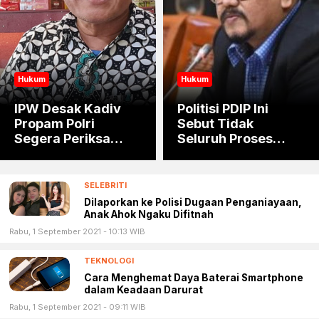
Hukum
Hukum
IPW Desak Kadiv
Politisi PDIP Ini
Propam Polri
Sebut Tidak
Segera Periksa
Seluruh Proses
Dittipideksus
Perampasan Aset
Bareskrim Polri
Menunggu Putusan
Pemidanaan
SELEBRITI
Dilaporkan ke Polisi Dugaan Penganiayaan,
Anak Ahok Ngaku Difitnah
Rabu, 1 September 2021 - 10:13 WIB
TEKNOLOGI
Cara Menghemat Daya Baterai Smartphone
dalam Keadaan Darurat
Rabu, 1 September 2021 - 09:11 WIB