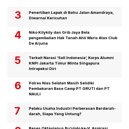
Penertiban Lapak di Bahu Jalan Amandraya,
Diwarnai Kericuhan
Niko Kilykily dan Grib Jaya Bela
pengembalian Hak Tanah Ahli Waris Atas Club
De Arjuna
Terkait Narasi ‘Sell Indonesia’, Korps Alumni
KNPI Jakarta Timur Minta Singapura
Intropeksi Diri
Polres Nias Selatan Masih Selidiki
Pembakaran Base Camp PT GRUTI dan PT
NAULI
Pelaku Usaha Industri Perberasan Berdarah-
darah, Siapa Yang Untung?
Reses Oktavianus Bu’ulolo ke-V, Aspirasi