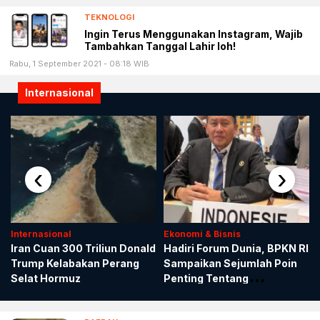
TEKNOLOGI
Ingin Terus Menggunakan Instagram, Wajib
Tambahkan Tanggal Lahir loh!
Rabu, 1 September 2021 - 08:18 WIB
Internasional
‹
›
Internasional
Ekonomi & Bisnis
Iran Cuan 300 Triliun Donald
Hadiri Forum Dunia, BPKN RI
Trump Kelabakan Perang
Sampaikan Sejumlah Poin
Selat Hormuz
Penting Tentang
Perlindungan Konsumen