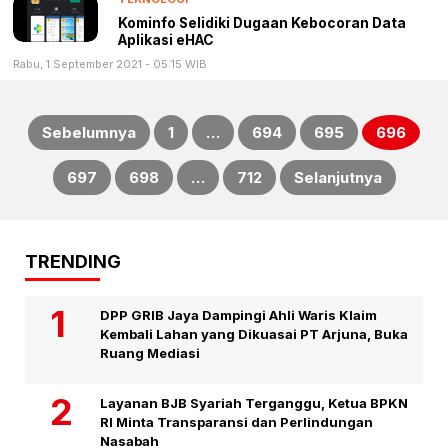
Kominfo Selidiki Dugaan Kebocoran Data
Aplikasi eHAC
Rabu, 1 September 2021 - 05:15 WIB
Sebelumnya
1
…
694
695
696
Paginasi
697
698
…
712
Selanjutnya
pos
TRENDING
DPP GRIB Jaya Dampingi Ahli Waris Klaim
Kembali Lahan yang Dikuasai PT Arjuna, Buka
Ruang Mediasi
Layanan BJB Syariah Terganggu, Ketua BPKN
RI Minta Transparansi dan Perlindungan
Nasabah