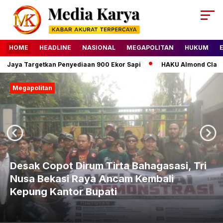
HOME
HEADLINE
NASIONAL
MEGAPOLITAN
HUKUM
a Targetkan Penyediaan 900 Ekor Sapi
HAKU Almond Classic Del
Megapolitan
Next
Previous
Desak Copot Dirum Tirta Bahagasasi, Tri
Nusa Bekasi Raya Ancam Kembali
Kepung Kantor Bupati